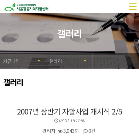
메
뉴
열
갤러리
기
커뮤니티
갤러리
갤러리
2007년 상반기 자활사업 개시식 2/5
07-01-15 17:50
관리자
3,043회
0건