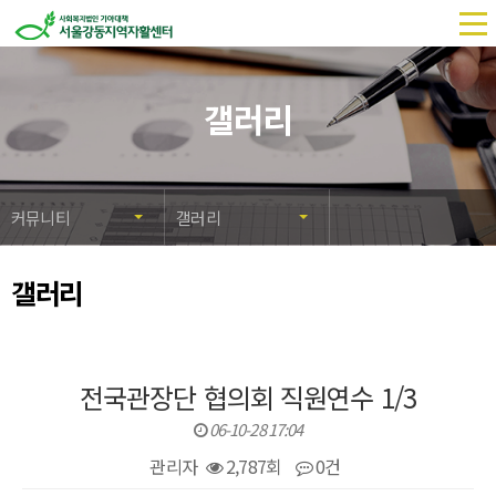
메
뉴
열
갤러리
기
커뮤니티
갤러리
갤러리
전국관장단 협의회 직원연수 1/3
06-10-28 17:04
관리자
2,787회
0건