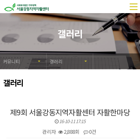
메
뉴
열
갤러리
기
커뮤니티
갤러리
갤러리
제9회 서울강동지역자활센터 자활한마당
16-10-11 17:15
관리자
2,888회
0건