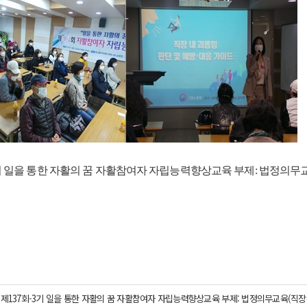
2기 일을 통한 자활의 꿈 자활참여자 자립능력향상교육 부제: 법정의
제137회-3기 일을 통한 자활의 꿈 자활참여자 자립능력향상교육 부제: 법정의무교육(직