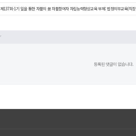
제137회-1기 일을 통한 자활의 꿈 자활참여자 자립능력향상교육 부제: 법정의무교육(직
등록된 댓글이 없습니다.