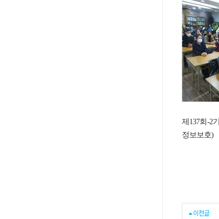
제137회-
정보보호)
이전글