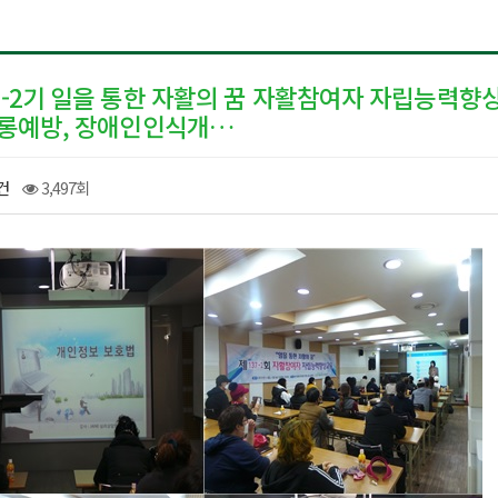
회-2기 일을 통한 자활의 꿈 자활참여자 자립능력
희롱예방, 장애인인식개…
건
3,497회