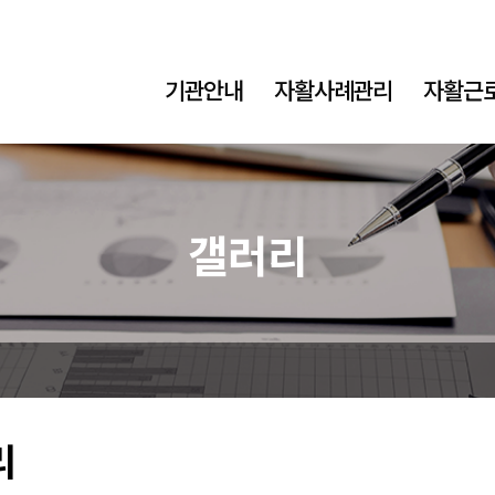
기관안내
자활사례관리
자활근
갤러리
리