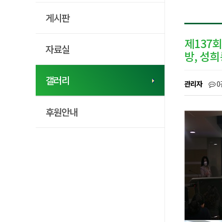
게시판
제137
자료실
방, 성
갤러리
관리자
0
후원안내