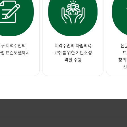
구 지역주민의
지역주민의 자립의욕
전
업 표준모델제시
고취를 위한 기반조성
프
역할 수행
창의
선