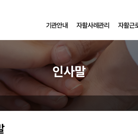
기관안내
자활사례관리
자활근
인사말
말